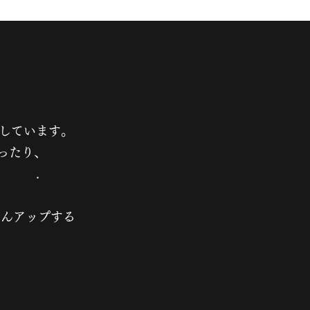
しています。
ing行ったり、
. .
しいです。
どんアップする
♪