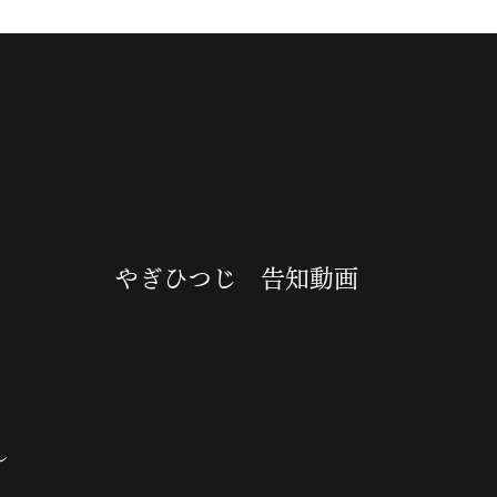
やぎひつじ 告知動画
し